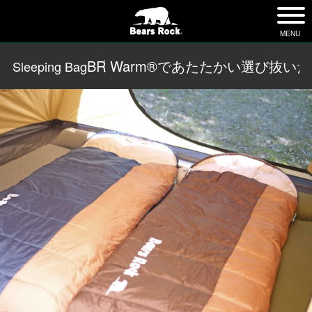
tog
nav
MENU
BR Warm®であたたかい
選び抜いた
Sleeping Bag