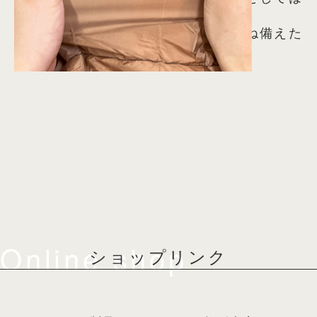
上質なポリエステルを採用。
ひっぱりにも強く、やわらかさを兼ね備えた
グレードの高い生地です。
Online shop
ショップリンク