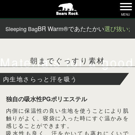
tog
nav
MENU
BR Warm®であたたかい
選び抜いた
Sleeping Bag
Materials for a good
朝までぐっすり素材
内生地さらっと汗を吸う
独自の吸水性PGポリエステル
内側に保温性の良い生地を使うことにより肌
触りがよく、
寝袋に入った時にすぐ温かみを
感じることができます。
吸水性も良く、汗をかいても蒸れにくいで